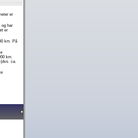
meter er
, og har
et er
000 km. På
se
000 km.
(dvs. ca.
te