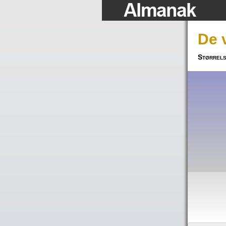
De 
Størrel