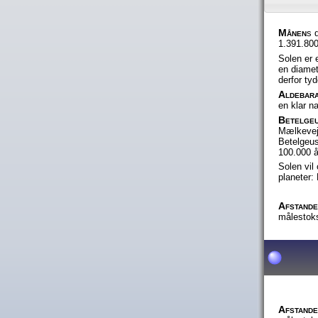
Månen
s 
1.391.80
Solen er 
en diamet
derfor tyde
Aldebar
en klar n
Betelge
Mælkeveje
Betelgeus
100.000 å
Solen vil
planeter:
Afstande
målestoks
Afstande